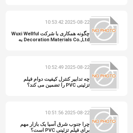
فیلم پی وی سی خود چسب
2025-08-22 10:53:42
چگونه همکاری با شرکت Wuxi Wellful
فیلم PVC دانه چوب
Decoration Materials Co.,Ltd به
توزیع کنندگان آسیای جنوب شرقی
کمک می کند؟
فیلم مبلمان پی وی سی
2025-08-22 10:52:49
کفپوش LVT
چه تدابیر کنترل کیفیت دوام فیلم
تزئینی PVC را تضمین می کند؟
کفپوش پی وی سی پلانک
کفپوش وینیل را پوست کنده و بچسبانید
2025-08-22 10:51:56
چرا جنوب شرق آسیا یک بازار مهم
کفپوش چوبی وینیل
برای فیلم تزئینی PVC است؟