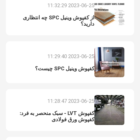
2023-06-25 11:32:29
از کفپوش وینیل SPC چه انتظاری
دارید؟
2023-06-25 11:29:40
کفپوش وینیل SPC چیست؟
2023-06-25 11:28:47
کفپوش LVT - سبک منحصر به فرد:
کفپوش ورق فولادی