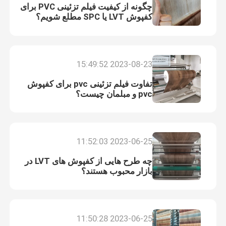
چگونه از کیفیت فیلم تزئینی PVC برای
کفپوش LVT یا SPC مطلع شویم؟
2023-08-23 15:49:52
تفاوت فیلم تزئینی pvc برای کفپوش
pvc و مبلمان چیست؟
2023-06-25 11:52:03
چه طرح هایی از کفپوش های LVT در
بازار محبوب هستند؟
پیام بگذارید
ما به زودی با شما تماس خواهیم گرفت
2023-06-25 11:50:28