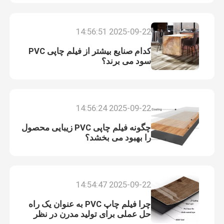
Factory Tour
2025-09-22 14:56:51
کدام صنایع بیشتر از فیلم چاپی PVC
Quality Control
سود می برند؟
Contact Us
2025-09-22 14:56:24
Request A Quote
چگونه فیلم چاپی PVC زیبایی محصول
را بهبود می بخشد؟
فیلم دکوراتیو پی وی سی
2025-09-22 14:54:47
فیلم چاپ پی وی سی
چرا فیلم چاپ PVC به عنوان یک راه
حل عملی برای تولید مدرن در نظر
فیلم لمینت پی وی سی
گرفته می شود؟