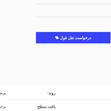
درخواست نقل قول
پرس 
روند:
برج
بافت سطح: