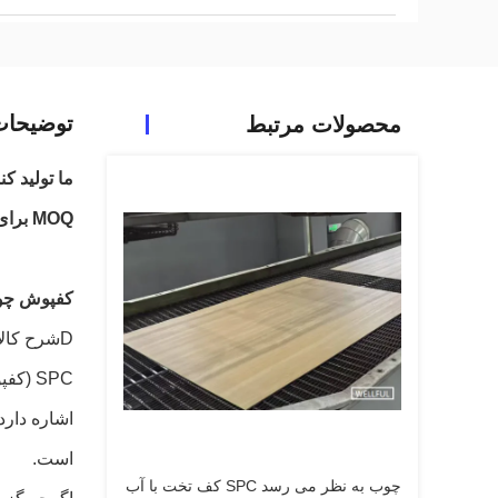
توضیحا
محصولات مرتبط
ما تولید ک
MOQ برای هر رنگ 1500 متر مربع است.
کفپوش چوبی وینی
D
شرح کالا
SPC (
اشاره دارد
است.
چوب به نظر می رسد SPC کف تخت با آب