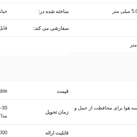
جیان
ساخته شده در:
قابل
سفارشی می کند:
able
قیمت
یسه هوا برای محافظت از حمل و
زمان تحویل
مذا
200000 م
قابلیت ارائه