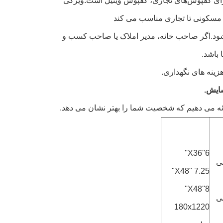
ه برای کفپوش‌های تجاری، کفپوش وینیل است.ویژگی
ی مسکونی تا تجاری مناسب می کند
 می شود.اگر صاحب خانه، مدیر املاک یا صاحب کسب و
زینه های نگهداری.
سایش.
ئه می دهیم که شخصیت شما را بهتر نشان می دهد.
6''X36''
یلی
7.25 "X48"
8''X48''
یلی
180x1220