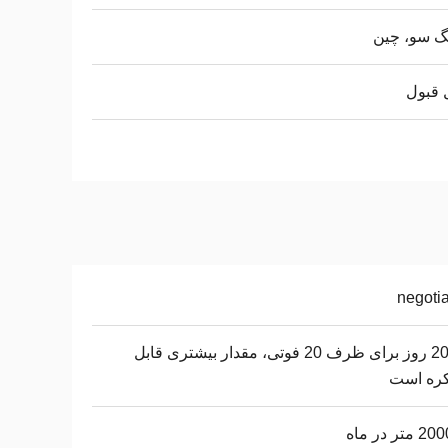
گ سو، چین
 قبول
negoti
20-30 روز برای ظرف 20 فوتی، مقدار بیشتری قابل
کره است
تر در ماه