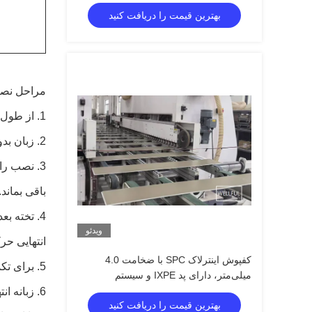
بهترین قیمت را دریافت کنید
مراحل نص
1. از طول و عرض اتاق اطمینان حاصل کنید تا مشخص شود آیا ردیف اول نیاز به برش دارد یا خیر.
2. زبان بدون تکیه گاه ردیف اول را طوری جدا کنید که یک لبه تمیز و محکم به سمت دیوار باشد.
باقی بمان
4. تخته ب
ویدئو
انتهایی حرک
کفپوش اینترلاک SPC با ضخامت 4.0
5. برای تکمیل نصب ردیف اول از همین روش استفاده کنید.
میلی‌متر، دارای پد IXPE و سیستم
قفل‌شونده Unilin Click
6. زبانه انتهایی کوتاه پانل کف بعدی را با زاویه ای در برابر پانل کف نصب شده قبلی قرار دهید و به آرامی به سمت پایین تا کنید.
بهترین قیمت را دریافت کنید