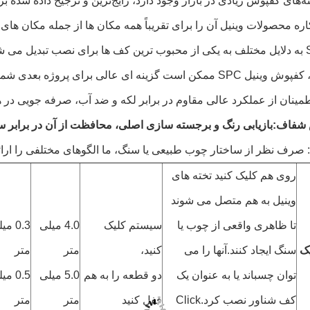
ه‌های کفپوش زیادی در بازار وجود دارد، رایج‌ترین و ترجیح داده شد
ره محصولات وینیل آن را برای تقریباً همه مکان ها از جمله مکان ها
وینیل SPC به دلایل مختلف به یکی از محبوب ترین کف ها برای نصب تبدیل
ن است گزینه ای عالی برای پروژه بعدی شما باشد.
طمینان از عملکرد عالی مقاوم در برابر لکه و ضد آب، صرفه جویی در ه
 شفاف
:بازیابی رنگ و برجسته سازی اصلی، محافظت از آن در برابر 
: صرف نظر از ساختار چوب طبیعی یا سنگ، ما الگوهای مختلفی را ارا
روی هم کلیک کنید تخته های
وینیل به هم متصل می شوند
تا ظاهری واقعی از چوب یا
سیستم کلیک
4.0 میلی
0.3 م
کلیک
سنگ ایجاد کنند.آنها را می
کنید،
متر
متر
توان چسباند یا به عنوان یک
دو قطعه را به هم
5.0 میلی
0.5 م
کف شناور نصب کرد.Click
قفل کنید
متر
متر