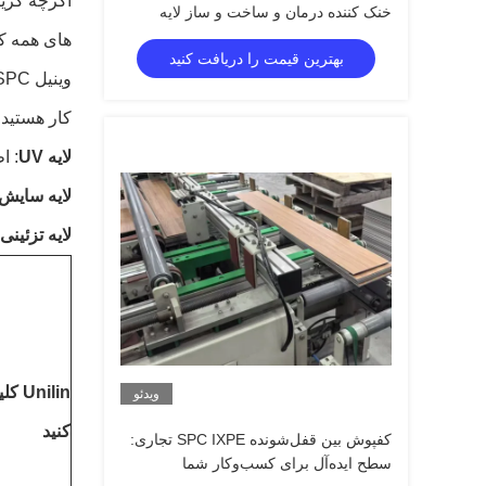
اگرچه گزین
خنک کننده درمان و ساخت و ساز لایه
پوشیدن / لایه چاپ / لایه پایه
های همه کا
بهترین قیمت را دریافت کنید
کار هستید، کفپوش وینیل SPC ممک
لایه UV
: ا
لایه سایش
لایه تزئینی
Unilin 
ویدئو
کنید
کفپوش بین قفل‌شونده SPC IXPE تجاری:
سطح ایده‌آل برای کسب‌وکار شما