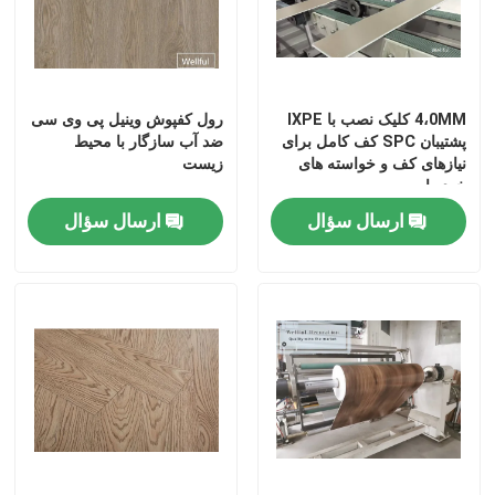
Factory Tour
4،0MM کلیک نصب با IXPE
رول کفپوش وینیل پی وی سی
Quality Control
پشتیبان SPC کف کامل برای
ضد آب سازگار با محیط
نیازهای کف و خواسته های
زیست
خود را
Contact Us
ارسال سؤال
ارسال سؤال
Request A Quote
فیلم دکوراتیو پی وی سی
فیلم چاپ پی وی سی
فیلم لمینت پی وی سی