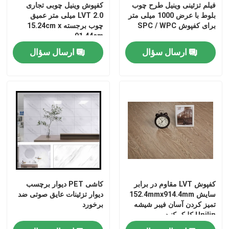
فیلم تزئینی وینیل طرح چوب
کفپوش وینیل چوبی تجاری
بلوط با عرض 1000 میلی متر
LVT 2.0 میلی متر عمیق
برای کفپوش SPC / WPC
چوب برجسته 15.24cm x
فیلم پی وی سی خود چسب
91.44cm
ارسال سؤال
ارسال سؤال
فیلم PVC دانه چوب
فیلم مبلمان پی وی سی
کفپوش LVT
کفپوش پی وی سی پلانک
کفپوش LVT مقاوم در برابر
کاشی PET دیوار برچسب
کفپوش وینیل را پوست کنده و بچسبانید
سایش 152.4mmx914.4mm
دیوار تزئینات عایق صوتی ضد
تمیز کردن آسان فیبر شیشه
برخورد
Unilin کلیک کنید
کفپوش چوبی وینیل