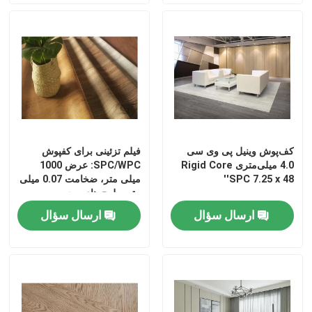
کف‌پوش وینیل پی وی سی
فیلم تزئینی برای کفپوش
4.0 میلی‌متری Rigid Core
SPC/WPC: عرض 1000
SPC 7.25 x 48''
میلی متر، ضخامت 0.07 میلی
متر، طرح های محبوب
ارسال سؤال
ارسال سؤال
Home
Products
About Us