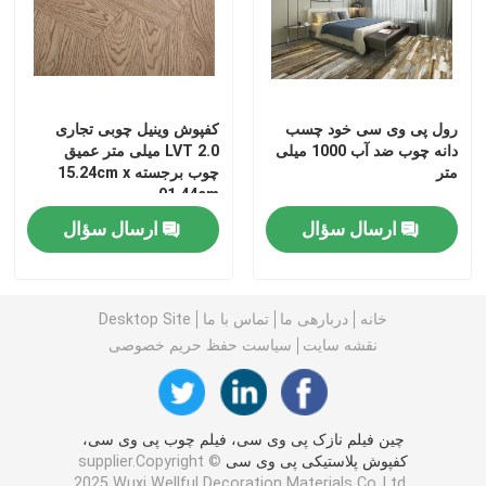
Factory Tour
Quality Control
رول پی وی سی خود چسب
کفپوش وینیل چوبی تجاری
دانه چوب ضد آب 1000 میلی
LVT 2.0 میلی متر عمیق
متر
چوب برجسته 15.24cm x
91.44cm
Contact Us
ارسال سؤال
ارسال سؤال
Request A Quote
خانه
دربارهی ما
تماس با ما
Desktop Site
فیلم دکوراتیو پی وی سی
نقشه سایت
سیاست حفظ حریم خصوصی
فیلم چاپ پی وی سی
چین فیلم نازک پی وی سی، فیلم چوب پی وی سی،
کفپوش پلاستیکی پی وی سی
supplier.Copyright ©
فیلم لمینت پی وی سی
2025 Wuxi Wellful Decoration Materials Co.,Ltd..