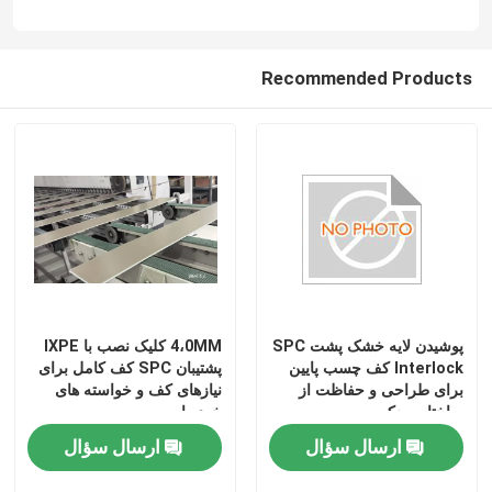
Recommended Products
پوشیدن لایه خشک پشت SPC
4،0MM کلیک نصب با IXPE
Interlock کف چسب پایین
پشتیبان SPC کف کامل برای
برای طراحی و حفاظت از
نیازهای کف و خواسته های
ساختار محکم
خود را
ارسال سؤال
ارسال سؤال